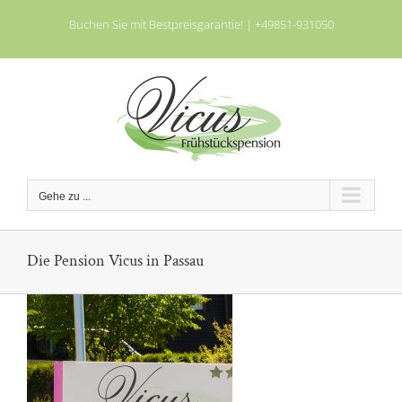
Zum
Buchen Sie mit Bestpreisgarantie! |
+49851-931050
Inhalt
springen
Gehe zu ...
Die Pension Vicus in Passau